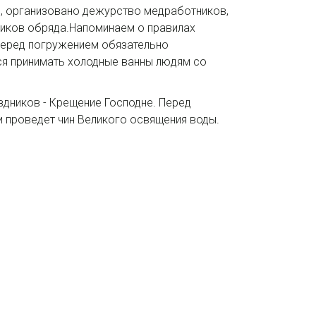
, организовано дежурство медработников,
тников обряда.Напоминаем о правилах
 Перед погружением обязательно
ся принимать холодные ванны людям со
здников - Крещение Господне. Перед
и проведет чин Великого освящения воды.