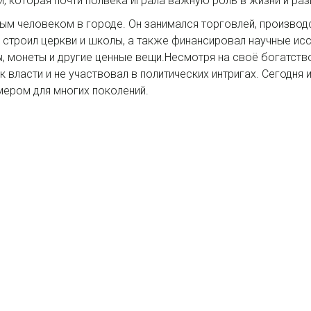
, которая почти полвека играла важную роль в жизни и раз
ым человеком в городе. Он занимался торговлей, производ
строил церкви и школы, а также финансировал научные ис
, монеты и другие ценные вещи.Несмотря на своё богатств
 власти и не участвовал в политических интригах. Сегодня 
имером для многих поколений.