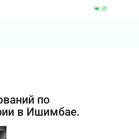
ований по
рии в Ишимбае.