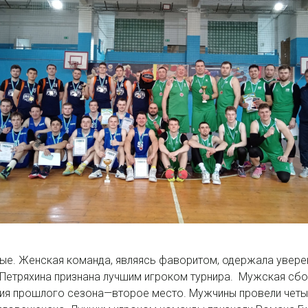
ые. Женская команда, являясь фаворитом, одержала увере
 Петряхина признана лучшим игроком турнира. Мужская сбо
ия прошлого сезона—второе место. Мужчины провели четыре