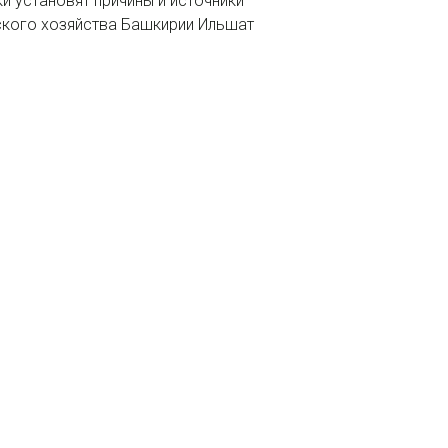
и установят причины и источники
ьского хозяйства Башкирии Ильшат