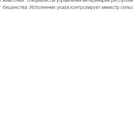
 животных. Специалисты управления ветеринарии республик
г бешенства. Исполнение указа контролирует министр сел