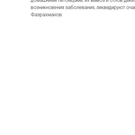
домашними питомцами, их вывоз и отлов диких
возникновения заболевания, ликвидируют оча
Фазрахманов.