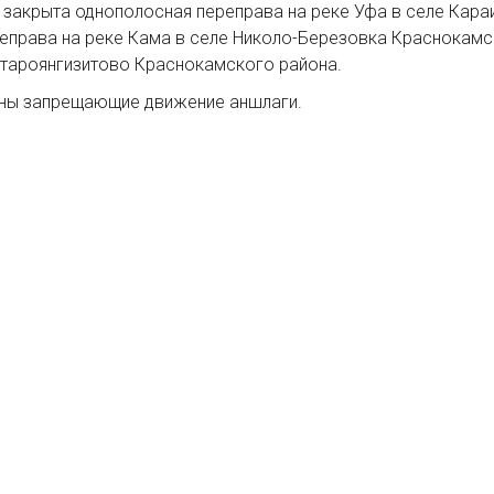
 закрыта однополосная переправа на реке Уфа в селе Караи
ереправа на реке Кама в селе Николо-Березовка Краснокамс
Староянгизитово Краснокамского района.
ены запрещающие движение аншлаги.