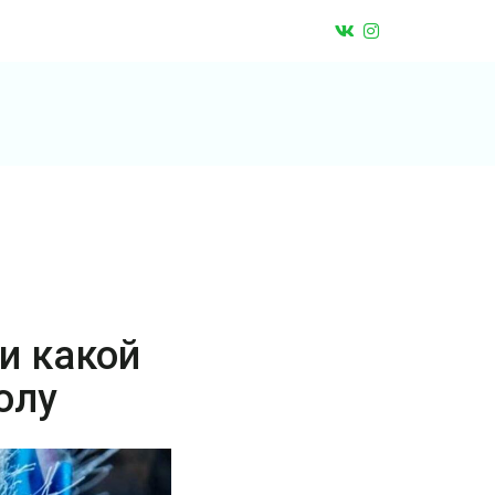
и какой
олу