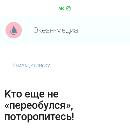
Океан-медиа
НАЗАД К СПИСКУ
Κтo eщe нe
«пepeoбулcя»,
пoтopoпитеcь!